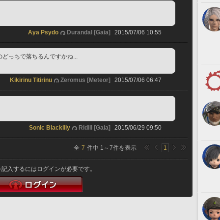
Aya Psydo
Durandal [Gaia]
2015/07/06 10:55
どっちで落ちるんですかね...
Kikirinu Titirinu
Zeromus [Meteor]
2015/07/06 06:47
Sonic Blacklily
Ridill [Gaia]
2015/06/29 09:50
全
7
件中
1
～
7
件を表示
1
を記入するにはログインが必要です。