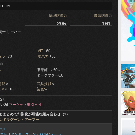
EL 160
物理防御力
魔法防御力
205
161
騎士 リーパー
VIT
+60
カル
+73
意思力
+51
ir
ル
甲冑師 Lv 50～
ダークマターG6
製:
○
武具投影:
○
キル:
160.00
染色:
○
なし
9 Gil
マーケット取引不可
とまとめて幻影化が可能な組み合わせ（1）
ンドラグーン・アーマー
防具
ァレリアンドラグーン・バルビュート