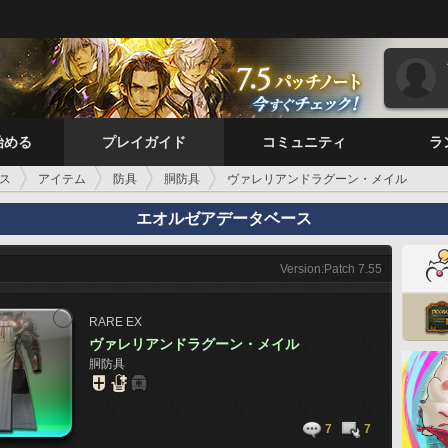
始める
プレイガイド
コミュニティ
ラ
ス
アイテム
防具
胴防具
ヴァレリアンドラグーン・メイル
エオルゼアデータベース
Version:Patch 7.55
RARE
EX
ヴァレリアンドラグーン・メイル
胴防具
7
7