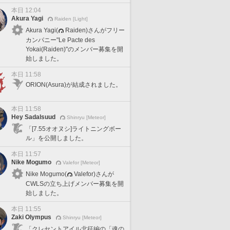
本日 12:04
Akura Yagi
Raiden [Light]
Akura Yagi(
Raiden)さんがフリー
カンパニー"Le Pacte des
Yokai(Raiden)"のメンバー募集を開
始しました。
本日 11:58
ORION(Asura)が結成されました。
本日 11:58
Hey Sadalsuud
Shinryu [Meteor]
「[7.55オオヌシ]ライトニングボー
ル」を公開しました。
本日 11:57
Nike Mogumo
Valefor [Meteor]
Nike Mogumo(
Valefor)さんが
CWLSの立ち上げメンバー募集を開
始しました。
本日 11:55
Zaki Olympus
Shinryu [Meteor]
「クレセントアイル北征編の「魂の