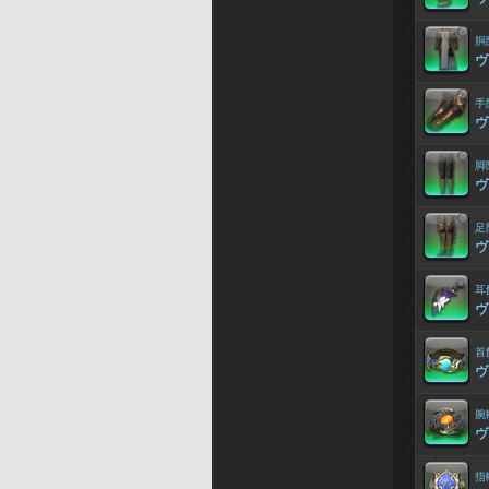
胴
ヴ
手
ヴ
脚
ヴ
足
ヴ
耳
ヴ
首
ヴ
腕
ヴ
指