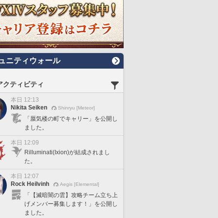
ュニティウォール
アクティビティ
本日 12:13
Nikita Seiken
Shinryu [Meteor]
「蜃気楼の町でキャリー」を公開し
ました。
本日 12:09
Rilluminati(Ixion)が結成されまし
た。
本日 12:07
Rock Heilvinh
Aegis [Elemental]
「【滅暗闇の雲】攻略チーム立ち上
げメンバー募集します！」を公開し
ました。