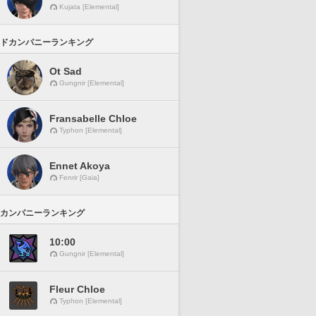
Kujata [Elemental]
ドカンパニーランキング
Ot Sad
Gungnir [Elemental]
Fransabelle Chloe
Typhon [Elemental]
Ennet Akoya
Fenrir [Gaia]
カンパニーランキング
10:00
Gungnir [Elemental]
Fleur Chloe
Typhon [Elemental]