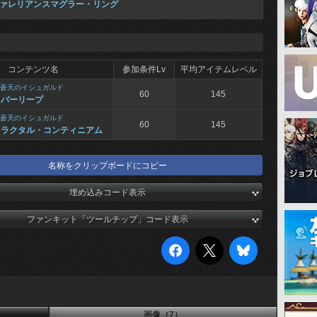
ァレリアンスマグラー・リング
コンテンツ名
参加条件Lv
平均アイテムレベル
蒼天のイシュガルド
60
145
ネバーリープ
蒼天のイシュガルド
60
145
フラクタル・コンティニアム
名称をクリップボードにコピー
埋め込みコード表示
ファンキット「ツールチップ」コード表示
画像（7）