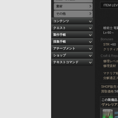
ITEM LEV
素材
その他
コンテンツ
クエスト
槍術士 竜
Lv 60～
製作手帳
Bonuses
採集手帳
STR
+60
アチーブメント
クリティ
ショップ
Craft & Repa
修理レベ
テキストコマンド
修理資材
マテリア精
分解適正ス
SHOP販売:
買取価格:
58
この装備品
ヴァレリア
頭
ヴ