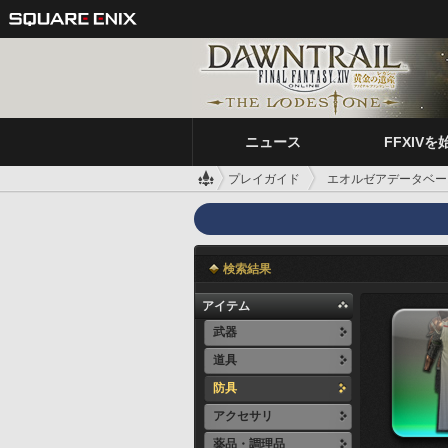
ニュース
FFXIVを
プレイガイド
エオルゼアデータベー
検索結果
アイテム
武器
道具
防具
アクセサリ
薬品・調理品