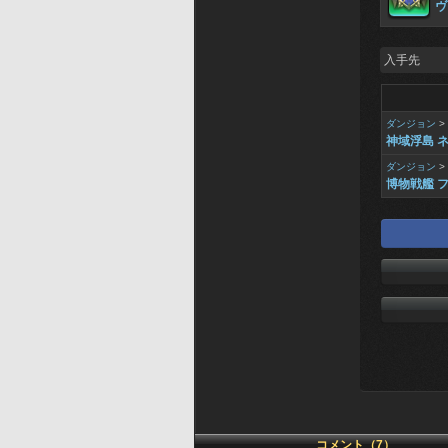
ヴ
入手先
ダンジョン
>
神域浮島 
ダンジョン
>
博物戦艦 
コメント（7）