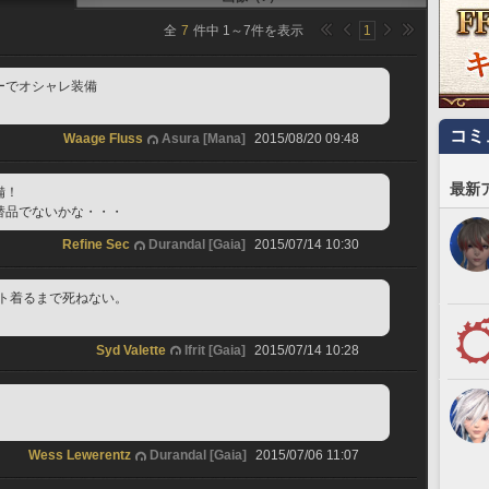
全
7
件中
1
～
7
件を表示
1
ーでオシャレ装備
コミ
Waage Fluss
Asura [Mana]
2015/08/20 09:48
最新
備！
替品でないかな・・・
Refine Sec
Durandal [Gaia]
2015/07/14 10:30
ット着るまで死ねない。
Syd Valette
Ifrit [Gaia]
2015/07/14 10:28
Wess Lewerentz
Durandal [Gaia]
2015/07/06 11:07