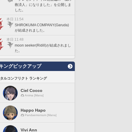
救済人」になりました」を公開しま
した。
本日 11:54
SHIROKUMA COMPANY(Garuda)
が結成されました。
本日 11:48
moon seeker(Ridill)が結成されまし
た。
キングピックアップ
タルコンフリクト ランキング
Ciel Cocco
Anima [Mana]
Happo Hapo
Pandaemonium [Mana]
Vivi Ann