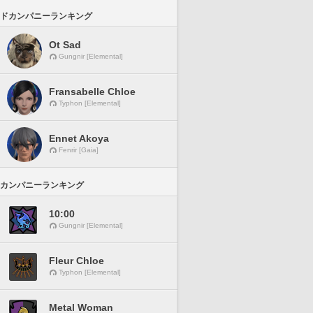
ドカンパニーランキング
Ot Sad
Gungnir [Elemental]
Fransabelle Chloe
Typhon [Elemental]
Ennet Akoya
Fenrir [Gaia]
カンパニーランキング
10:00
Gungnir [Elemental]
Fleur Chloe
Typhon [Elemental]
Metal Woman