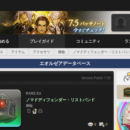
始める
プレイガイド
コミュニティ
ラ
ス
アイテム
アクセサリ
腕輪
ノマドディフェンダー・リストバン
エオルゼアデータベース
Version:Patch 7.55
RARE
EX
ノマドディフェンダー・リストバンド
腕輪
0
0