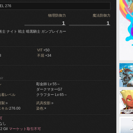
EL 276
物理防御力
魔法防御力
1
1
術士 ナイト 戦士 暗黒騎士 ガンブレイカー
VIT
+50
8
不屈
+34
ir
ル
彫金師 Lv 55～
ダークマターG7
装着レベル
クラフター Lv 65～
製:
○
武具投影:
○
キル:
276.00
染色:
×
可
なし
2 Gil
マーケット取引不可