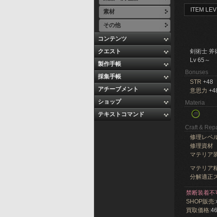
ITEM LEV
素材
その他
コンテンツ
クエスト
剣術士 斧
Lv 65～
製作手帳
Bonuses
採集手帳
STR
+48
アチーブメント
意思力
+4
ショップ
Materia
テキストコマンド
Craft & Repa
修理レベ
修理資材
マテリア
マテリア精
分解適正ス
禁断装着不
SHOP販売:
買取価格:
46