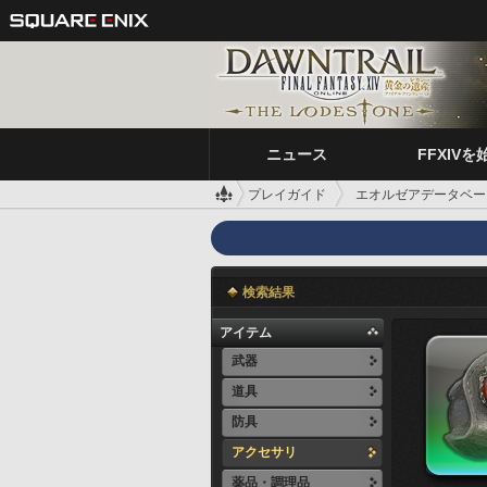
ニュース
FFXIVを
プレイガイド
エオルゼアデータベー
検索結果
アイテム
武器
道具
防具
アクセサリ
薬品・調理品