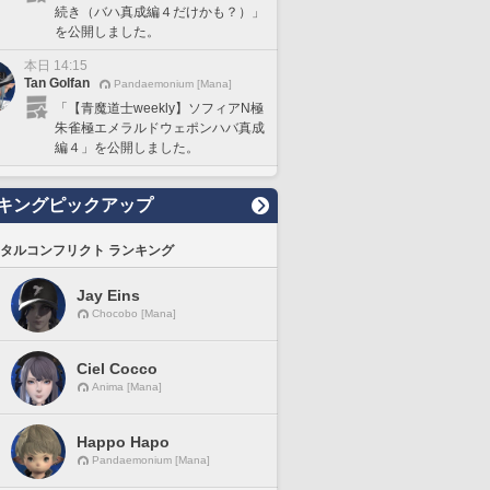
続き（バハ真成編４だけかも？）」
を公開しました。
本日 14:15
Tan Golfan
Pandaemonium [Mana]
「【青魔道士weekly】ソフィアN極
朱雀極エメラルドウェポンハバ真成
編４」を公開しました。
キングピックアップ
タルコンフリクト ランキング
Jay Eins
Chocobo [Mana]
Ciel Cocco
Anima [Mana]
Happo Hapo
Pandaemonium [Mana]