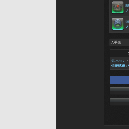
腕
ノ
指
ノ
入手先
ダンジョン
>
伝統試練 