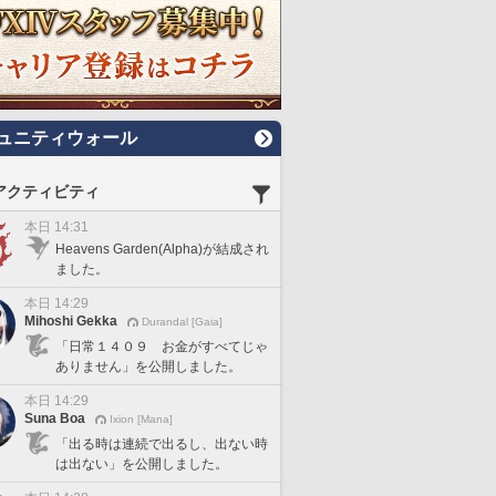
ュニティウォール
アクティビティ
本日 14:31
Heavens Garden(Alpha)が結成され
ました。
本日 14:29
Mihoshi Gekka
Durandal [Gaia]
「日常１４０９ お金がすべてじゃ
ありません」を公開しました。
本日 14:29
Suna Boa
Ixion [Mana]
「出る時は連続で出るし、出ない時
は出ない」を公開しました。