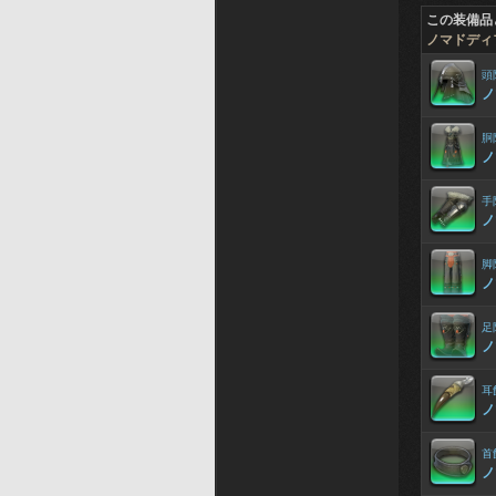
この装備品
ノマドディ
頭
ノ
胴
ノ
手
ノ
脚
ノ
足
ノ
耳
ノ
首
ノ