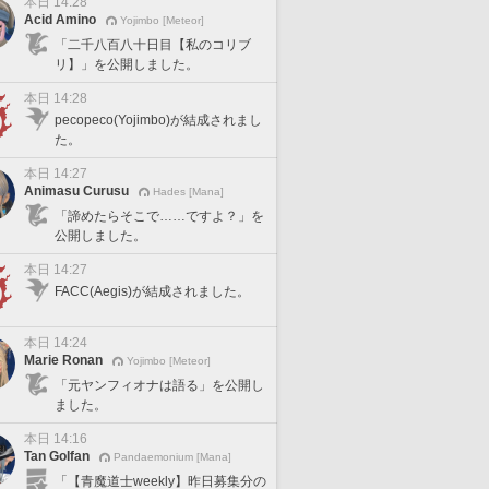
本日 14:28
Acid Amino
Yojimbo [Meteor]
「二千八百八十日目【私のコリブ
リ】」を公開しました。
本日 14:28
pecopeco(Yojimbo)が結成されまし
た。
本日 14:27
Animasu Curusu
Hades [Mana]
「諦めたらそこで……ですよ？」を
公開しました。
本日 14:27
FACC(Aegis)が結成されました。
本日 14:24
Marie Ronan
Yojimbo [Meteor]
「元ヤンフィオナは語る」を公開し
ました。
本日 14:16
Tan Golfan
Pandaemonium [Mana]
「【青魔道士weekly】昨日募集分の