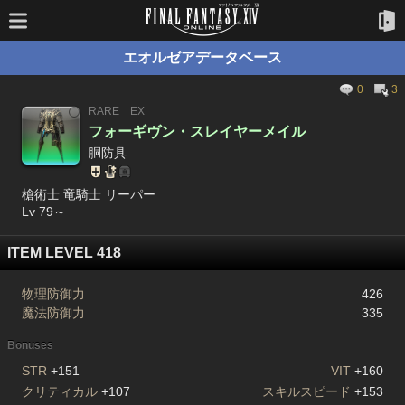
エオルゼアデータベース
0
3
RARE
EX
フォーギヴン・スレイヤーメイル
胴防具
槍術士 竜騎士 リーパー
Lv 79～
ITEM LEVEL 418
物理防御力
426
魔法防御力
335
Bonuses
STR
+151
VIT
+160
クリティカル
+107
スキルスピード
+153