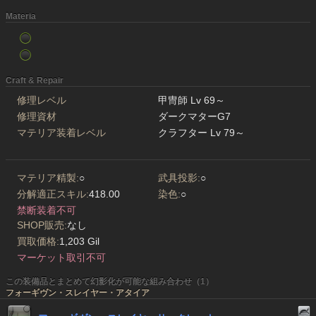
Materia
Craft & Repair
修理レベル
甲冑師 Lv 69～
修理資材
ダークマターG7
マテリア装着レベル
クラフター Lv 79～
マテリア精製:
○
武具投影:
○
分解適正スキル:
418.00
染色:
○
禁断装着不可
SHOP販売:
なし
買取価格:
1,203 Gil
マーケット取引不可
この装備品とまとめて幻影化が可能な組み合わせ（1）
フォーギヴン・スレイヤー・アタイア