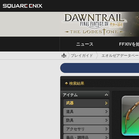
ニュース
FFXIVを
プレイガイド
エオルゼアデータベー
検索結果
アイテム
武器
道具
防具
アクセサリ
薬品・調理品