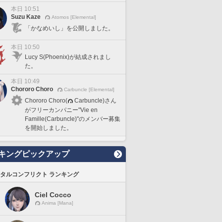
本日 10:51
Suzu Kaze
Atomos [Elemental]
「かなめいし」を公開しました。
本日 10:50
Lucy S(Phoenix)が結成されまし
た。
本日 10:49
Chororo Choro
Carbuncle [Elemental]
Chororo Choro(
Carbuncle)さん
がフリーカンパニー"Vie en
Famille(Carbuncle)"のメンバー募集
を開始しました。
キングピックアップ
タルコンフリクト ランキング
Ciel Cocco
Anima [Mana]