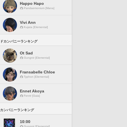
Happo Hapo
Pandaemonium [Mana]
Vivi Ann
Kujata [Elemental]
ドカンパニーランキング
Ot Sad
Gungnir [Elemental]
Fransabelle Chloe
Typhon [Elemental]
Ennet Akoya
Fenrir [Gaia]
カンパニーランキング
10:00
Gungnir [Elemental]