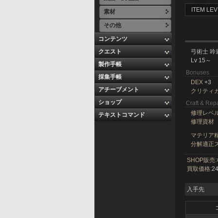
ITEM LEV
素材
その他
コンテンツ
クエスト
弓術士 吟
Lv 15～
製作手帳
Bonuses
採集手帳
DEX
+3
アチーブメント
クリティ
ショップ
Craft & Repa
修理レベ
テキストコマンド
修理資材
マテリア精
分解適正ス
SHOP販売:
買取価格:
24
入手先