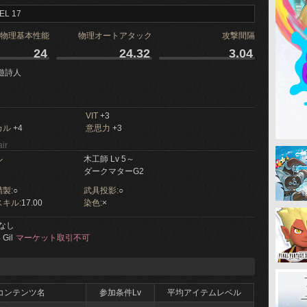
EL 17
物理基本性能
物理オートアタック
攻撃間隔
24
24.32
3.04
遊詩人
VIT
+3
カル
+4
意思力
+3
ir
ル
木工師 Lv 5～
ダークマターG2
製:
○
武具投影:
○
キル:
17.00
染色:
×
なし
 Gil
マーケット取引不可
コンテンツ名
参加条件Lv
平均アイテムレベル