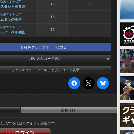
新生エオルゼア
15
-
サスタシャ浸食洞
新生エオルゼア
16
-
タムタラの墓所
新生エオルゼア
17
-
カッパーベル銅山
名称をクリップボードにコピー
埋め込みコード表示
ファンキット「ツールチップ」コード表示
画像（1）
を記入するにはログインが必要です。