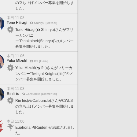
の立ち上げメンバー募集を開始しま
した。
本日 11:08
Tone Hiiragi
Shinryu [Meteor]
Tone Hiiragi(
Shinryu)さんがフリ
ーカンパニ
ー"Pinakothek(Shinryu)"のメンバー
募集を開始しました。
本日 11:06
Yuka Mizuki
Ifrit [Gaia]
Yuka Mizuki(
Ifrit)さんがフリーカ
ンパニー"Twilight Knights(Ifrit)"のメ
ンバー募集を開始しました。
本日 11:03
Rin Iris
Carbuncle [Elemental]
Rin Iris(
Carbuncle)さんがCWLS
の立ち上げメンバー募集を開始しま
した。
本日 11:00
Euphoria P(Raiden)が結成されまし
た。