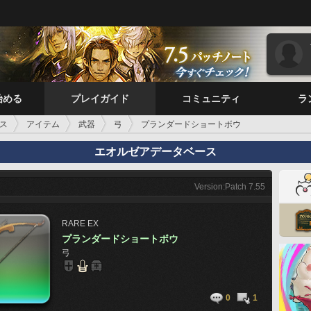
始める
プレイガイド
コミュニティ
ラ
ス
アイテム
武器
弓
プランダードショートボウ
エオルゼアデータベース
Version:Patch 7.55
RARE
EX
プランダードショートボウ
弓
0
1