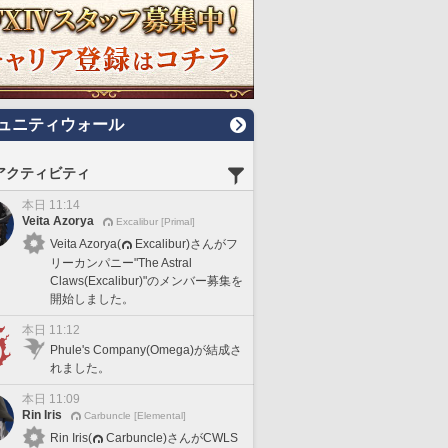
ュニティウォール
アクティビティ
本日 11:14
Veita Azorya
Excalibur [Primal]
Veita Azorya(
Excalibur)さんがフ
リーカンパニー"The Astral
Claws(Excalibur)"のメンバー募集を
開始しました。
本日 11:12
Phule's Company(Omega)が結成さ
れました。
本日 11:09
Rin Iris
Carbuncle [Elemental]
Rin Iris(
Carbuncle)さんがCWLS