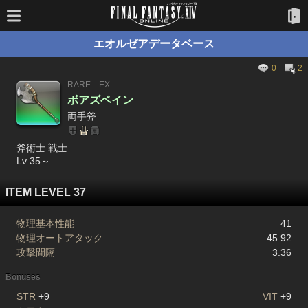
エオルゼアデータベース
0
2
RARE
EX
ボアズベイン
両手斧
斧術士 戦士
Lv 35～
ITEM LEVEL 37
物理基本性能
41
物理オートアタック
45.92
攻撃間隔
3.36
Bonuses
STR
+9
VIT
+9