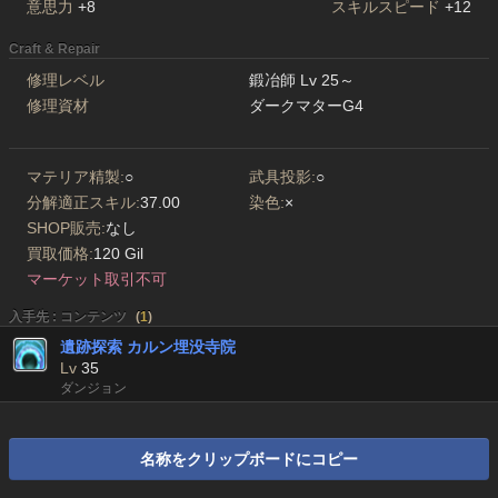
意思力
+8
スキルスピード
+12
Craft & Repair
修理レベル
鍛冶師 Lv 25～
修理資材
ダークマターG4
マテリア精製:
○
武具投影:
○
分解適正スキル:
37.00
染色:
×
SHOP販売:
なし
買取価格:
120 Gil
マーケット取引不可
入手先 : コンテンツ
(
1
)
遺跡探索 カルン埋没寺院
Lv
35
ダンジョン
名称をクリップボードにコピー