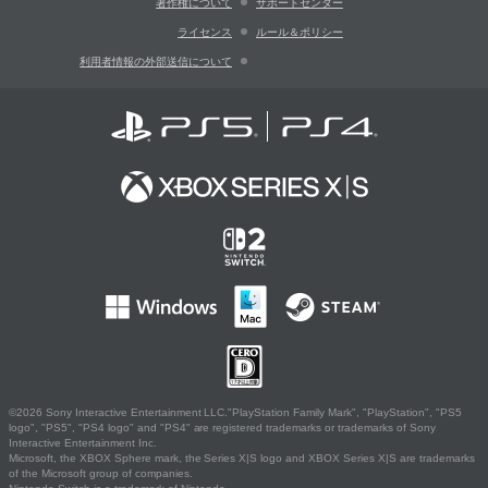
著作権について
サポートセンター
ライセンス
ルール＆ポリシー
利用者情報の外部送信について
©2026 Sony Interactive Entertainment LLC."PlayStation Family Mark", "PlayStation", "PS5
logo", "PS5", "PS4 logo" and "PS4" are registered trademarks or trademarks of Sony
Interactive Entertainment Inc.
Microsoft, the XBOX Sphere mark, the Series X|S logo and XBOX Series X|S are trademarks
of the Microsoft group of companies.