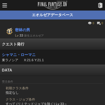
エオルゼアデータベース
0
0
密林の男
Lv
33
新生エオルゼア
クエスト発行
シャマニ・ローマニ
東ラノシア
X:21.6 Y:21.1
DATA
受注条件
初期クラス条件
指定なし
クラス・ジョブ条件
すべて (リミテッドジョブを除く) Lv 33～