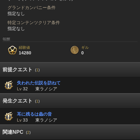
グランドカンパニー条件
指定なし
特定コンテンツクリア条件
指定なし
報酬
経験値
ギル
14280
0
前提クエスト
(
1
)
失われた伝説を訪ねて
Lv
32
東ラノシア
発生クエスト
(
1
)
耳に残るは蟲の音
Lv
33
東ラノシア
関連NPC
(
2
)