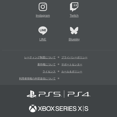
Instagram
Twitch
LINE
Bluesky
レーティング制度について
プライバシーポリシー
著作権について
サポートセンター
ライセンス
ルール＆ポリシー
利用者情報の外部送信について