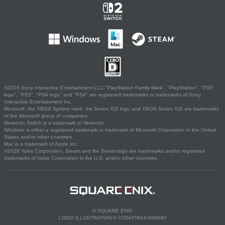
©2026 Sony Interactive Entertainment LLC."PlayStation Family Mark", "PlayStation", "PS5
logo", "PS5", "PS4 logo" and "PS4" are registered trademarks or trademarks of Sony
Interactive Entertainment Inc.
Microsoft, the XBOX Sphere mark, the Series X|S logo and XBOX Series X|S are trademarks
of the Microsoft group of companies.
Nintendo Switch is a trademark of Nintendo.
Windows is either a registered trademark or trademark of Microsoft Corporation in the United
States and/or other countries.
Mac is a trademark of Apple Inc.
©2026 Valve Corporation. Steam and the Steam logo are trademarks and/or registered
trademarks of Valve Corporation in the U.S. and/or other countries.
© SQUARE ENIX
LOGO ILLUSTRATION:© YOSHITAKA AMANO