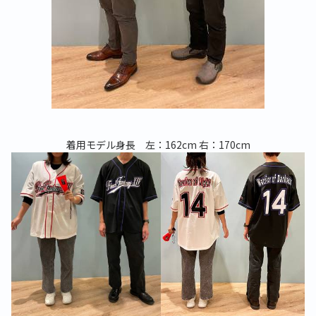
着用モデル身長 左：
162cm
右：
170cm