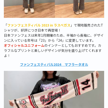
「
ファンフェスティバル 2023 in ラスベガス
」で現地販売された
T
シャツが、好評につき日本で再登場！
日本ファンフェスは来年
1
月開催のため、半袖から長袖に、デザイ
ンに入っている年号は「
23
」から「
24
」に変更しています。
オフィシャルユニフォーム
のインナーとしてもおすすめです。カ
ラフルなプリントと楽しいデザインが気分を盛り上げてくれます
よ！
ファンフェスティバル2024 マフラータオル