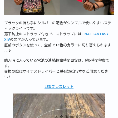
ブラックの持ち手にシルバーの配色がシンプルで使いやすいステ
ィックライトです。
落下防止のストラップ付きで、ストラップには
FINAL FANTASY
XIV
の文字が入っています。
底部のボタンを使って、全部で
15色のカラー
に切り替えられます
よ
♪
購入時に入っている電池の連続稼働時間目安は、約
6
時間程度で
す。
交換の際はマイナスドライバーと単
4
乾電池
3
本をご用意くださ
い！
LED
ブレスレット