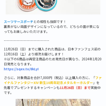
スーツケースポーチ
との相性も抜群です！
裏表がない両面デザインになっているので、どちらの面が表にな
ってもお楽しみいただけます。
--------------------------------
11月
26
日（日）までに購入された商品は、日本ファンフェス前の
12
月
16
日（土）より順次お届けします！
※以下の
6
商品は再受注商品のため発売日が異なり、
2024
年
1
月
20
日発売となります。
https://sqex.to/8kLyI
さらに、対象商品を合計
7,000
円（税込）以上購入の方に、「
ファ
イナルファンタジーXIV 新生10周年記念メタルキーホルダー
」を
先着でプレゼントするキャンペーンも
11月26日（日）まで
実施中
です。