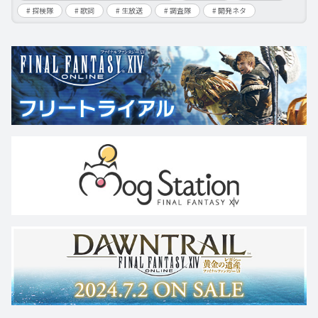
探検隊
歌詞
生放送
調査隊
開発ネタ