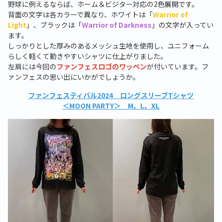
野球に例えるならば、ホーム＆ビジター対応の
2
色展開です。
背面の文字は各カラーで異なり、ホワイトは「
Warrior of
Light
」、ブラックは「
Warrior of Darkness
」の文字が入ってい
ます。
しっかりとした厚みのあるメッシュ生地を使用し、ユニフォーム
らしく軽くて動きやすいシャツに仕上がりました。
左肩には今回の
ファンフェスロゴのワッペン
が付いています。フ
ァンフェスの思い出にいかがでしょうか。
ファンフェスティバル2024 ロングスリーブTシャツ
＜MOON PARTY＞ M、L、XL