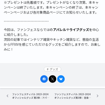
※プレゼントは先着順です。プレゼントがなくなり次第、本キャ
ンペーンは終了いたします。本キャンペーンの終了は、本キャン
ペーンページおよび各対象商品ページにてお知らせいたします。
--------------------------------
今回は、ファンフェスならでは
の
アパレル
や
ライブグッズ
を
中心
に紹介しました。
次回の記事ではインテリア雑貨やキッチン雑貨など、普段の生活
から
FFXIV
を感じていただけるグッズをご紹介しますので、お楽し
みに！
グッズ
ファンフェスティバル 2023-2024
ファンフェスティバル 2023-2024
オフィシャルグッズ 第3弾：アパレ
オフィシャルグッズ第3弾：音楽商
ル&雑貨グッズのご紹介！
品のご紹介♪
（Part2）