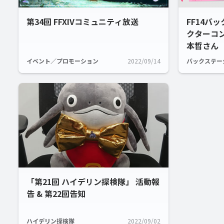
第34回 FFXIVコミュニティ放送
FF14バ
クターコ
本哲さん
イベント／プロモーション
2022/09/14
バックステー
「第21回 ハイデリン探検隊」 活動報
告 & 第22回告知
ハイデリン探検隊
2022/09/02