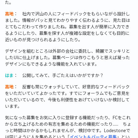
た。
高地
： 社内で沢山の人にフィードバックをもらいながら設計し
ました。情報がパッと見てわかりやすく伝わるように、見た目は
とてもこだわって作りましたね。募集を出す人が簡単に入力でき
るようにしたり、募集を探す人が複雑な設定をしなくても目的に
近いものが見つけられるようにしたり。
デザインを組むところは外部の会社に委託し、綺麗でスッキリと
したUIに仕上げました。募集ページは作りこもうと思えば凝った
デザインにもできるような機能を入れています。
はま
： 公開してみて、手ごたえはいかがですか？
高地
： 反響も常にウォッチしていて、好意的なフィードバック
をいただいていてよかったです。すでにフォーラムでもご意見を
いただいているので、今後も利便性をあげていけないか検討して
います。
気になった募集をお気に入りに登録する機能だったり、FCをこれ
から立ち上げるための有志を集めるための機能だったり...... ちょ
っと時間はかかるかもしれませんが、検討中です。Lodestoneで
は同じように人を集めるという「
イベント＆パーティ募集
」とい