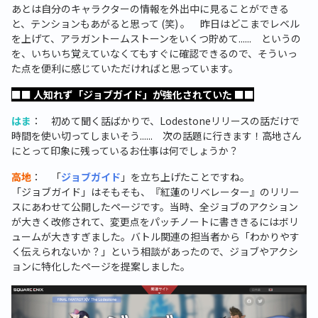
あとは自分のキャラクターの情報を外出中に見ることができる
と、テンションもあがると思って (笑) 。 昨日はどこまでレベル
を上げて、アラガントームストーンをいくつ貯めて...... というの
を、いちいち覚えていなくてもすぐに確認できるので、そういっ
た点を便利に感じていただければと思っています。
■■ 人知れず「ジョブガイド」が強化されていた ■■
はま
： 初めて聞く話ばかりで、Lodestoneリリースの話だけで
時間を使い切ってしまいそう...... 次の話題に行きます！高地さん
にとって印象に残っているお仕事は何でしょうか？
高地
： 「
ジョブガイド
」を立ち上げたことですね。
「ジョブガイド」はそもそも、『紅蓮のリベレーター』のリリー
スにあわせて公開したページです。当時、全ジョブのアクション
が大きく改修されて、変更点をパッチノートに書ききるにはボリ
ュームが大きすぎました。バトル関連の担当者から「わかりやす
く伝えられないか？」という相談があったので、ジョブやアクシ
ョンに特化したページを提案しました。