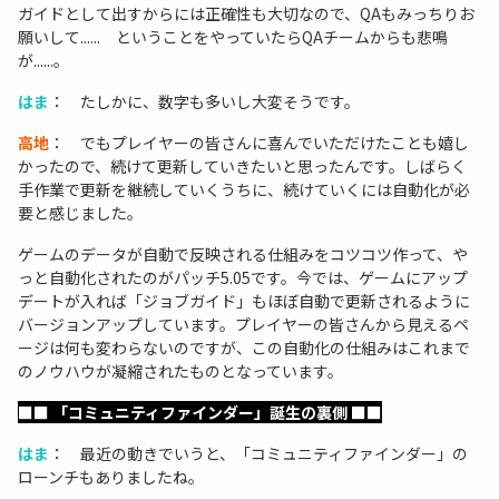
ガイドとして出すからには正確性も大切なので、QAもみっちりお
願いして...... ということをやっていたらQAチームからも悲鳴
が......。
はま
： たしかに、数字も多いし大変そうです。
高地
： でもプレイヤーの皆さんに喜んでいただけたことも嬉し
かったので、続けて更新していきたいと思ったんです。しばらく
手作業で更新を継続していくうちに、続けていくには自動化が必
要と感じました。
ゲームのデータが自動で反映される仕組みをコツコツ作って、や
っと自動化されたのがパッチ5.05です。今では、ゲームにアップ
デートが入れば「ジョブガイド」もほぼ自動で更新されるように
バージョンアップしています。プレイヤーの皆さんから見えるペ
ージは何も変わらないのですが、この自動化の仕組みはこれまで
のノウハウが凝縮されたものとなっています。
■■ 「コミュニティファインダー」誕生の裏側 ■■
はま
： 最近の動きでいうと、「コミュニティファインダー」の
ローンチもありましたね。