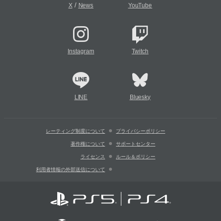
/
X
News
YouTube
Instagram
Twitch
LINE
Bluesky
レーティング制度について
プライバシーポリシー
著作権について
サポートセンター
ライセンス
ルール＆ポリシー
利用者情報の外部送信について