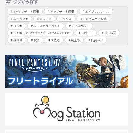
タグから探す
#アップデート情報
アップデート情報
エイプリルフール
エオカフェ
クリコン
グッズ
コミュニティ放送
コラボ
シーズナルイベント
ディスカバー
モルボルのハウジング行ってもいいですか
レポート
公式放送
探検隊
歌詞
生放送
調査隊
開発ネタ