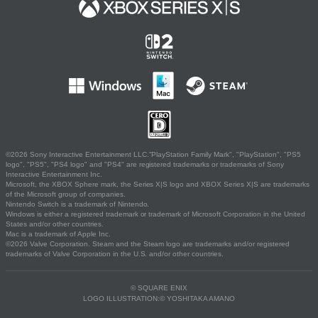
©2026 Sony Interactive Entertainment LLC."PlayStation Family Mark", "PlayStation", "PS5
logo", "PS5", "PS4 logo" and "PS4" are registered trademarks or trademarks of Sony
Interactive Entertainment Inc.
Microsoft, the XBOX Sphere mark, the Series X|S logo and XBOX Series X|S are trademarks
of the Microsoft group of companies.
Nintendo Switch is a trademark of Nintendo.
Windows is either a registered trademark or trademark of Microsoft Corporation in the United
States and/or other countries.
Mac is a trademark of Apple Inc.
©2026 Valve Corporation. Steam and the Steam logo are trademarks and/or registered
trademarks of Valve Corporation in the U.S. and/or other countries.
© SQUARE ENIX
LOGO ILLUSTRATION:© YOSHITAKA AMANO