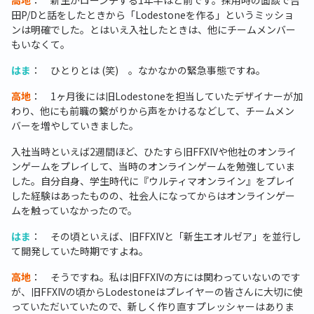
高地
： 新生がローンチする1年半ほど前です。採用時の面談で吉
田P/Dと話をしたときから「Lodestoneを作る」というミッショ
ンは明確でした。とはいえ入社したときは、他にチームメンバー
もいなくて。
はま
： ひとりとは (笑) 。なかなかの緊急事態ですね。
高地
： 1ヶ月後には旧Lodestoneを担当していたデザイナーが加
わり、他にも前職の繋がりから声をかけるなどして、チームメン
バーを増やしていきました。
入社当時といえば2週間ほど、ひたすら旧FFXIVや他社のオンライ
ンゲームをプレイして、当時のオンラインゲームを勉強していま
した。自分自身、学生時代に『ウルティマオンライン』をプレイ
した経験はあったものの、社会人になってからはオンラインゲー
ムを触っていなかったので。
はま
： その頃といえば、旧FFXIVと「新生エオルゼア」を並行し
て開発していた時期ですよね。
高地
： そうですね。私は旧FFXIVの方には関わっていないのです
が、旧FFXIVの頃からLodestoneはプレイヤーの皆さんに大切に使
っていただいていたので、新しく作り直すプレッシャーはありま